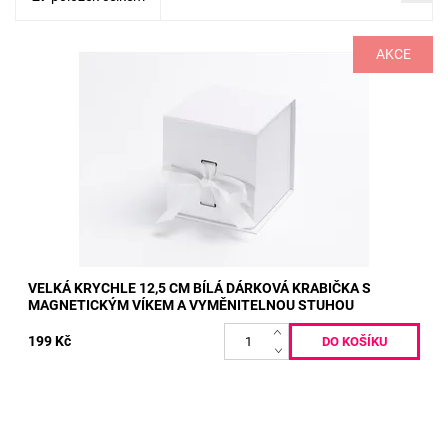
AKCE
Vniřní rozměry: 11,5 x 11,5 x 11,5 cm Vnější rozměry: 12,5 x
12,5 x 12,5 cm 5 kusů
Dostupnost:
Dodáme do 10 pracovních dnů
Kód:
452
VELKÁ KRYCHLE 12,5 CM BÍLÁ DÁRKOVÁ KRABIČKA S
MAGNETICKÝM VÍKEM A VYMĚNITELNOU STUHOU
199 Kč