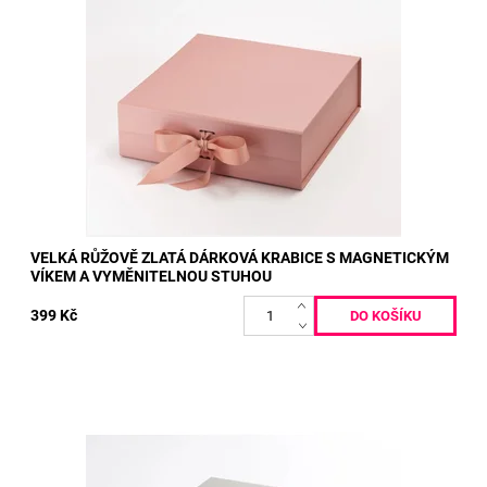
Vnitřní rozměry: 28,5 x 29 x 8,5 cm Vnější rozměry: 30 x 30 x 9
cm
Dostupnost:
Skladem
Kód:
72
VELKÁ RŮŽOVĚ ZLATÁ DÁRKOVÁ KRABICE S MAGNETICKÝM
VÍKEM A VYMĚNITELNOU STUHOU
399 Kč
Vnitřní rozměry: 28,5 x 29 x 8,5 cm Vnější rozměry: 30 x 30 x 9
cm
Dostupnost:
Skladem