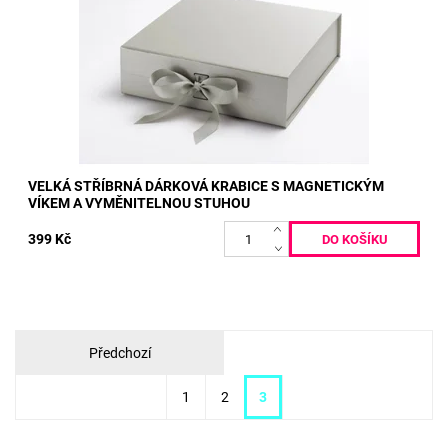
Kód:
536
VELKÁ STŘÍBRNÁ DÁRKOVÁ KRABICE S MAGNETICKÝM
VÍKEM A VYMĚNITELNOU STUHOU
399 Kč
Předchozí
1
2
3