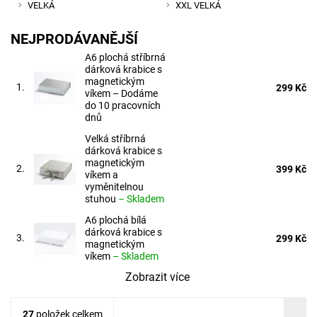
VELKÁ
XXL VELKÁ
NEJPRODÁVANĚJŠÍ
A6 plochá stříbrná
dárková krabice s
magnetickým
1.
299 Kč
víkem
–
Dodáme
do 10 pracovních
dnů
Velká stříbrná
dárková krabice s
magnetickým
2.
399 Kč
víkem a
vyměnitelnou
stuhou
–
Skladem
A6 plochá bílá
dárková krabice s
3.
299 Kč
magnetickým
víkem
–
Skladem
Zobrazit více
27
položek celkem