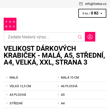
info
@
forbox.cz
0 Kč
0 ks /
VELIKOST DÁRKOVÝCH
KRABIČEK - MALÁ, A5, STŘEDNÍ,
A4, VELKÁ, XXL
, STRANA 3
MALÁ
MALÁ 10 CM
VELKÁ 12,5 CM
A6 PLOCHÁ
A5 PLOCHÁ
A5
STŘEDNÍ
A4