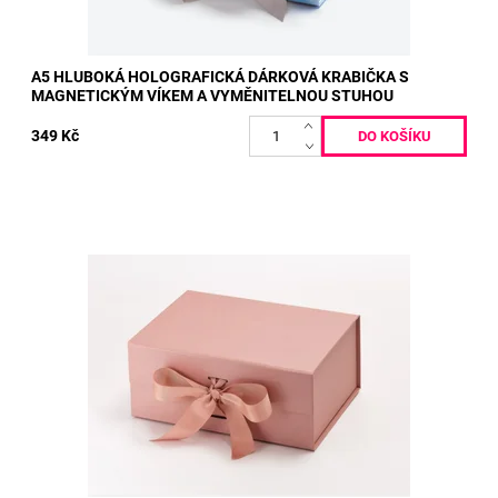
A5 HLUBOKÁ HOLOGRAFICKÁ DÁRKOVÁ KRABIČKA S
MAGNETICKÝM VÍKEM A VYMĚNITELNOU STUHOU
349 Kč
Vnitřní rozměry: 22 x 16 x 9,5 cm Vnější rozměry: 23,5 x 17 x 10
cm
Dostupnost:
Skladem
Kód:
162