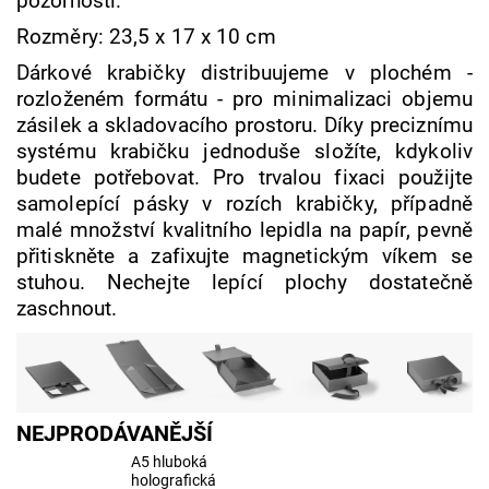
pozornosti.
Rozměry: 23,5 x 17 x 10 cm
Dárkové krabičky distribuujeme v plochém -
rozloženém formátu - pro minimalizaci objemu
zásilek a skladovacího prostoru. Díky preciznímu
systému krabičku jednoduše složíte, kdykoliv
budete potřebovat. Pro trvalou fixaci použijte
samolepící pásky v rozích krabičky, případně
malé množství kvalitního lepidla na papír, pevně
přitiskněte a zafixujte magnetickým víkem se
stuhou. Nechejte lepící plochy dostatečně
zaschnout.
NEJPRODÁVANĚJŠÍ
A5 hluboká
holografická