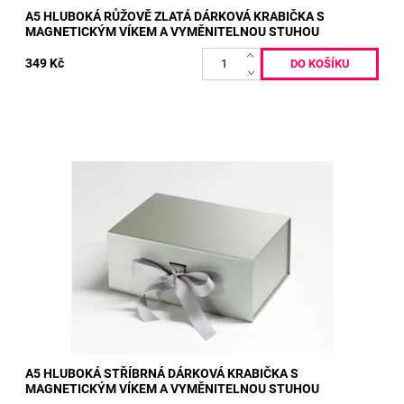
A5 HLUBOKÁ RŮŽOVĚ ZLATÁ DÁRKOVÁ KRABIČKA S
MAGNETICKÝM VÍKEM A VYMĚNITELNOU STUHOU
349 Kč
Vnitřní rozměry: 22 x 16 x 9,5 cm Vnější rozměry: 23,5 x 17 x 10
cm
Dostupnost:
Skladem
Kód:
159
A5 HLUBOKÁ STŘÍBRNÁ DÁRKOVÁ KRABIČKA S
MAGNETICKÝM VÍKEM A VYMĚNITELNOU STUHOU