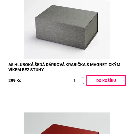
cm 5 kusů
Dostupnost:
Skladem
Kód:
147
A5 HLUBOKÁ ŠEDÁ DÁRKOVÁ KRABIČKA S MAGNETICKÝM
VÍKEM BEZ STUHY
299 Kč
Vnitřní rozměry: 22 x 16 x 9,5 cm Vnější rozměry: 23,5 x 17 x 10
cm
Dostupnost:
Skladem
Kód:
150