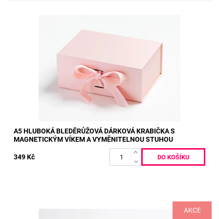
Vnitřní rozměry: 22 x 16 x 9,5 cm Vnější rozměry: 23,5 x 17 x 10
cm
Dostupnost:
Skladem
Kód:
135
A5 HLUBOKÁ BLEDĚRŮŽOVÁ DÁRKOVÁ KRABIČKA S
MAGNETICKÝM VÍKEM A VYMĚNITELNOU STUHOU
349 Kč
AKCE
Vnitřní rozměry: 22 x 16 x 9,5 cm Vnější rozměry: 23,5 x 17 x 10