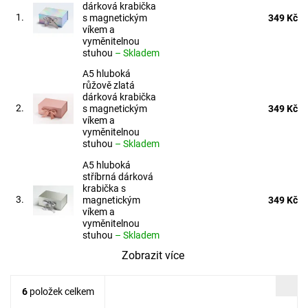
dárková krabička
1.
s magnetickým
349 Kč
víkem a
vyměnitelnou
stuhou
–
Skladem
A5 hluboká
růžově zlatá
dárková krabička
2.
s magnetickým
349 Kč
víkem a
vyměnitelnou
stuhou
–
Skladem
A5 hluboká
stříbrná dárková
krabička s
3.
magnetickým
349 Kč
víkem a
vyměnitelnou
stuhou
–
Skladem
Zobrazit více
6
položek celkem