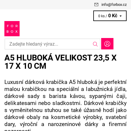
info
@
forbox.cz
0 Kč
0 ks /
A5 HLUBOKÁ VELIKOST 23,5 X
17 X 10 CM
Luxusní dárková krabička A5 hluboká je perfektní
malou krabičkou na speciální a labužnická jídla,
dárkové sady s barista kávou, sypanými čaji,
delikatesami nebo sladkostmi. Dárkové krabičky
s vyměnitelnou stuhou se také úžasně hodí jako
dárkové obaly na kosmetické výrobky, svatební
dary, výroční a narozeninové dárky a firemní