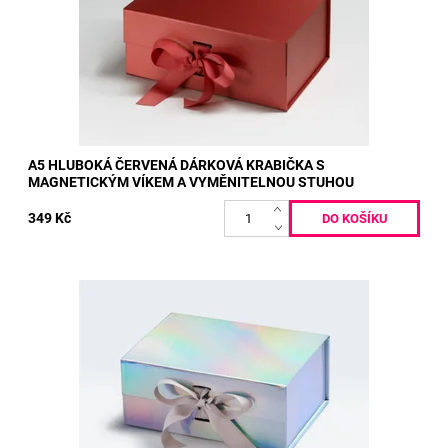
A5 HLUBOKÁ ČERVENÁ DÁRKOVÁ KRABIČKA S
MAGNETICKÝM VÍKEM A VYMĚNITELNOU STUHOU
349 Kč
Vnitřní rozměry: 22 x 16 x 9,5 cm Vnější rozměry: 23,5 x 17 x 10
cm
Dostupnost:
Skladem
Kód:
389