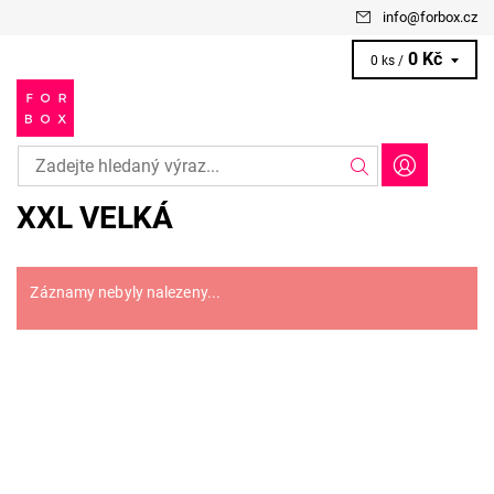
info
@
forbox.cz
0 Kč
0 ks /
XXL VELKÁ
Záznamy nebyly nalezeny...